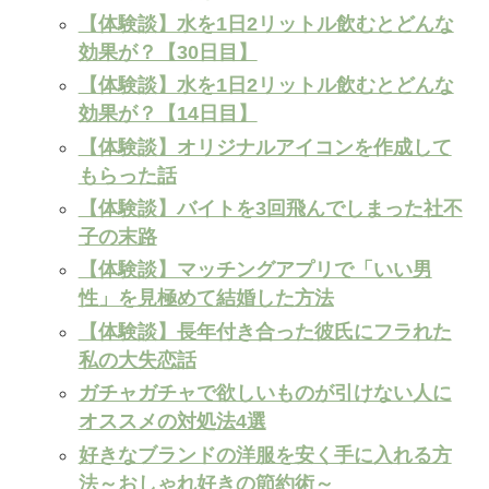
【体験談】水を1日2リットル飲むとどんな
効果が？【30日目】
【体験談】水を1日2リットル飲むとどんな
効果が？【14日目】
【体験談】オリジナルアイコンを作成して
もらった話
【体験談】バイトを3回飛んでしまった社不
子の末路
【体験談】マッチングアプリで「いい男
性」を見極めて結婚した方法
【体験談】長年付き合った彼氏にフラれた
私の大失恋話
ガチャガチャで欲しいものが引けない人に
オススメの対処法4選
好きなブランドの洋服を安く手に入れる方
法～おしゃれ好きの節約術～