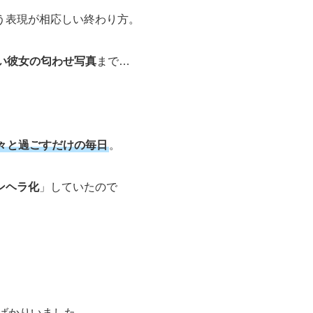
う表現が相応しい終わり方。
い彼女の匂わせ写真
まで…
々と過ごすだけの毎日
。
ンヘラ化
」していたので
ばかりいました。