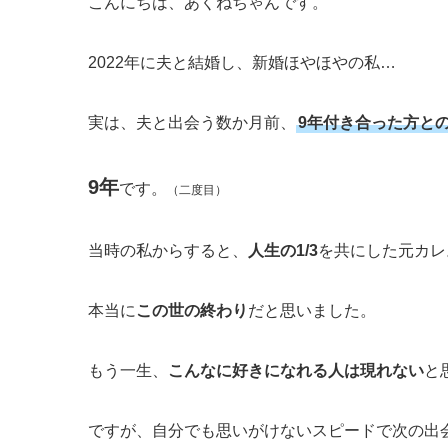
こんにちは、あくねちゃんです。
2022年に夫と結婚し、新婚ほやほやの私…
実は、夫と出会う数か月前、
9年付き合った方と
9年
です。
（二度目）
当時の私からすると、
人生の1/3
を共にした元カレ
本当に
この世の終わり
だと思いました。
もう一生、
こんなに好きになれる人は現れない
と
ですが、自分でも思いがけないスピードで次の出