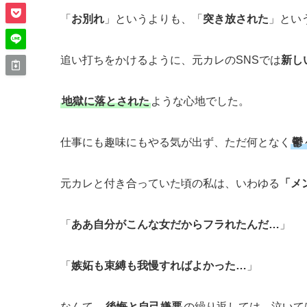
「
お別れ
」というよりも、「
突き放された
」とい
追い打ちをかけるように、元カレのSNSでは
新し
地獄に落とされた
ような心地でした。
仕事にも趣味にもやる気が出ず、ただ何となく
鬱
元カレと付き合っていた頃の私は、いわゆる
「メ
「
ああ自分がこんな女だからフラれたんだ…
」
「
嫉妬も束縛も我慢すればよかった…
」
なんて、
後悔と自己嫌悪
の繰り返しては、泣いて